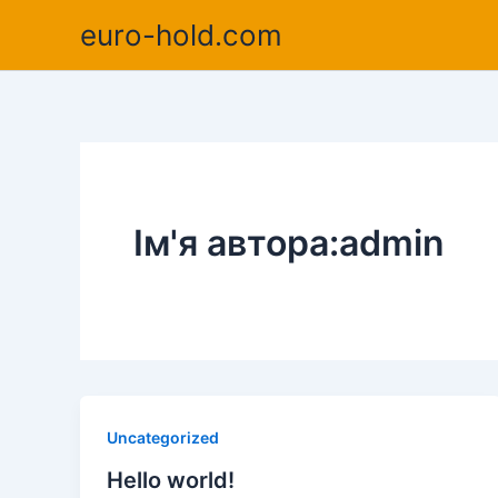
Перейти
euro-hold.com
до
вмісту
Ім'я автора:admin
Uncategorized
Hello world!